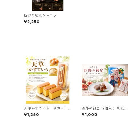
四郎の初恋ショコラ
¥2,250
天草かすていら ９カット
四郎の初恋 12個入り 和紙調
入り
の袋入り
¥1,260
¥1,000