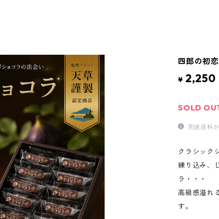
四郎の初
2,250
¥
SOLD OU
別途送料が
クラシック
練り込み、
ラ・・・ 
高級感溢れ
す。