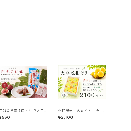
四郎の初恋 8個入り ひと口
季節限定 あまくさ 晩柑
サイズ
ゼリー ６個入
¥530
¥2,100