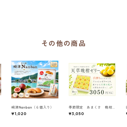
その他の商品
﨑津Nanban（６個入り）
季節限定 あまくさ 晩柑
ゼリー ９個入
¥1,020
¥3,050