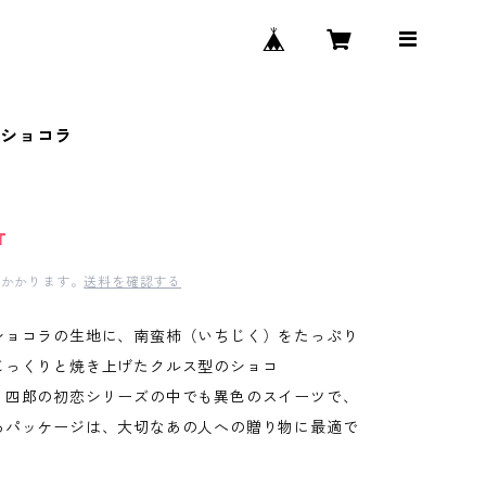
恋ショコラ
T
かかります。
送料を確認する
ショコラの生地に、南蛮柿（いちじく）をたっぷり
じっくりと焼き上げたクルス型のショコ
四郎の初恋シリーズの中でも異色のスイーツで、
るパッケージは、大切なあの人への贈り物に最適で